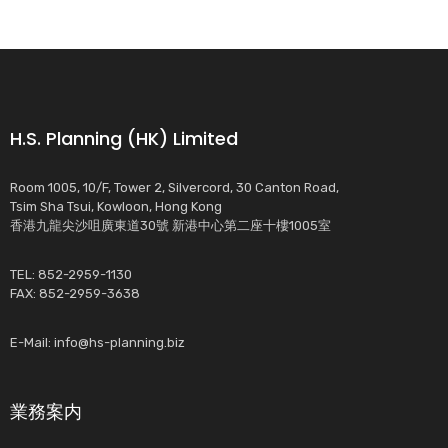
H.S. Planning (HK) Limited
Room 1005, 10/F, Tower 2, Silvercord, 30 Canton Road,
Tsim Sha Tsui, Kowloon, Hong Kong
香港九龍尖沙咀廣東道30號 新港中心第二座十樓1005室
TEL: 852-2959-1130
FAX: 852-2959-3638
E-Mail:
info@hs-planning.biz
業務案内