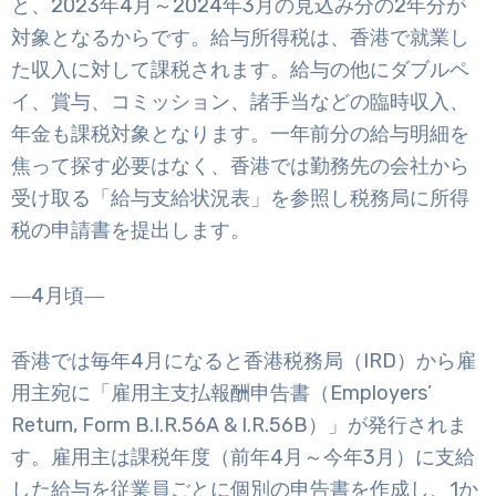
と、2023年4月～2024年3月の見込み分の2年分が
対象となるからです。給与所得税は、香港で就業し
た収入に対して課税されます。給与の他にダブルペ
イ、賞与、コミッション、諸手当などの臨時収入、
年金も課税対象となります。一年前分の給与明細を
焦って探す必要はなく、香港では勤務先の会社から
受け取る「給与支給状況表」を参照し税務局に所得
税の申請書を提出します。
―4月頃―
香港では毎年4月になると香港税務局（IRD）から雇
用主宛に「雇用主支払報酬申告書（Employers’
Return, Form B.I.R.56A & I.R.56B）」が発行されま
す。雇用主は課税年度（前年4月～今年3月）に支給
した給与を従業員ごとに個別の申告書を作成し、1か