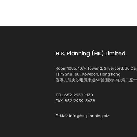
H.S. Planning (HK) Limited
Room 1005, 10/F, Tower 2, Silvercord, 30 C
Tsim Sha Tsui, Kowloon, Hong Kong
香港九龍尖沙咀廣東道30號 新港中心第二座十樓
TEL: 852-2959-1130
FAX: 852-2959-3638
E-Mail:
info@hs-planning.biz