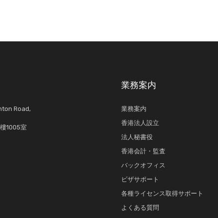
業務案内
anton Road,
業務案内
香港法人設立
1005室
法人秘書役
香港会計・監査
バックオフィス
ビザサポート
各種ライセンス取得サポート
よくある質問