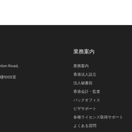
業務案内
anton Road,
業務案内
香港法人設立
1005室
法人秘書役
香港会計・監査
バックオフィス
ビザサポート
各種ライセンス取得サポート
よくある質問