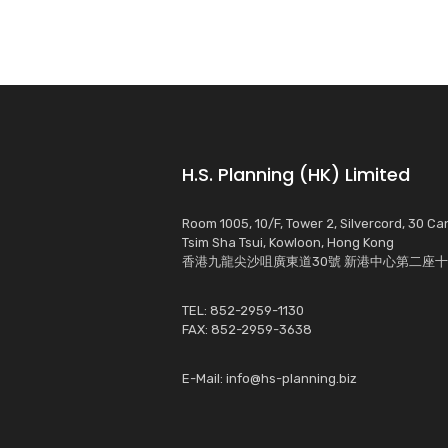
H.S. Planning (HK) Limited
Room 1005, 10/F, Tower 2, Silvercord, 30 C
Tsim Sha Tsui, Kowloon, Hong Kong
香港九龍尖沙咀廣東道30號 新港中心第二座十樓
TEL: 852-2959-1130
FAX: 852-2959-3638
E-Mail:
info@hs-planning.biz