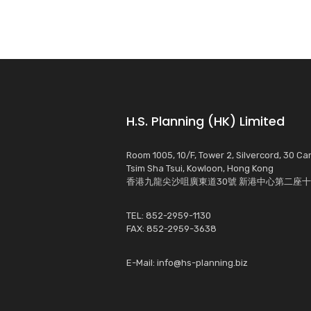
H.S. Planning (HK) Limited
Room 1005, 10/F, Tower 2, Silvercord, 30 C
Tsim Sha Tsui, Kowloon, Hong Kong
香港九龍尖沙咀廣東道30號 新港中心第二座十樓
TEL: 852-2959-1130
FAX: 852-2959-3638
E-Mail:
info@hs-planning.biz