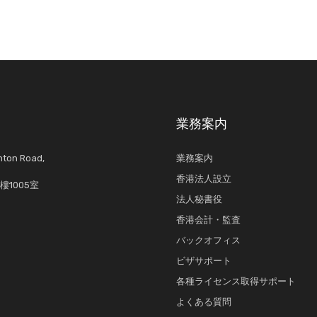
業務案内
anton Road,
業務案内
香港法人設立
1005室
法人秘書役
香港会計・監査
バックオフィス
ビザサポート
各種ライセンス取得サポート
よくある質問